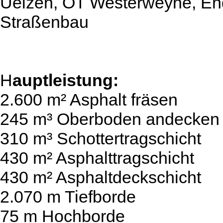
Uelzen, OT Westerweyhe, E
Straßenbau
H
auptleistung:
2.600 m² Asphalt fräsen
245 m³ Oberboden andecken
310 m³ Schottertragschicht
430 m² Asphalttragschicht
430 m² Asphaltdeckschicht
2.070 m Tiefborde
75 m Hochborde