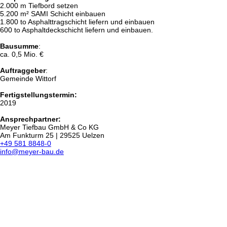
2.000 m Tiefbord setzen
5.200 m² SAMI Schicht einbauen
1.800 to Asphalttragschicht liefern und einbauen
600 to Asphaltdeckschicht liefern und einbauen.
Bausumme
:
ca. 0,5 Mio. €
Auftraggeber
:
Gemeinde Wittorf
Fertigstellungstermin:
2019
Ansprechpartner:
Meyer Tiefbau GmbH & Co KG
Am Funkturm 25 | 29525 Uelzen
+49 581 8848-0
info@meyer-bau.de